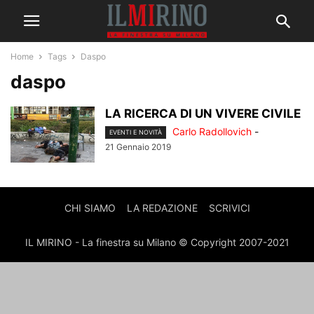
Home
Tags
Daspo
daspo
LA RICERCA DI UN VIVERE CIVILE
Carlo Radollovich
-
EVENTI E NOVITÀ
21 Gennaio 2019
CHI SIAMO
LA REDAZIONE
SCRIVICI
IL MIRINO - La finestra su Milano © Copyright 2007-2021