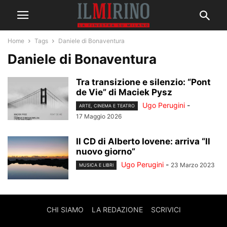
Home
Tags
Daniele di Bonaventura
Daniele di Bonaventura
Tra transizione e silenzio: “Pont
de Vie” di Maciek Pysz
Ugo Perugini
-
ARTE, CINEMA E TEATRO
17 Maggio 2026
Il CD di Alberto Iovene: arriva “Il
nuovo giorno”
Ugo Perugini
-
23 Marzo 2023
MUSICA E LIBRI
CHI SIAMO
LA REDAZIONE
SCRIVICI