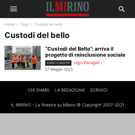
Home
Tags
Custodi del bello
Custodi del bello
“Custodi del Bello”: arriva il
progetto di reinclusione sociale
Ugo Perugini
-
EVENTI E NOVITÀ
27 Maggio 2023
CHI SIAMO
LA REDAZIONE
SCRIVICI
IL MIRINO - La finestra su Milano © Copyright 2007-2021