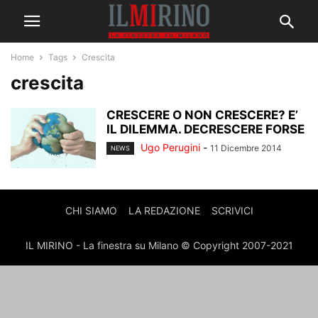
Home
Tags
Crescita
crescita
CRESCERE O NON CRESCERE? E’
IL DILEMMA. DECRESCERE FORSE
Ugo Perugini
-
11 Dicembre 2014
NEWS
CHI SIAMO
LA REDAZIONE
SCRIVICI
IL MIRINO - La finestra su Milano © Copyright 2007-2021