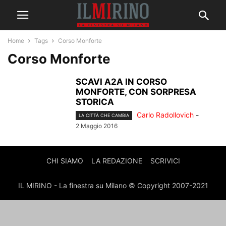
Home
Tags
Corso Monforte
Corso Monforte
SCAVI A2A IN CORSO
MONFORTE, CON SORPRESA
STORICA
Carlo Radollovich
-
LA CITTÀ CHE CAMBIA
2 Maggio 2016
CHI SIAMO
LA REDAZIONE
SCRIVICI
IL MIRINO - La finestra su Milano © Copyright 2007-2021