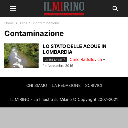
Home
Tags
Contaminazione
Contaminazione
LO STATO DELLE ACQUE IN
LOMBARDIA
Carlo Radollovich
-
VIVERE LA CITTÀ
14 Novembre 2016
CHI SIAMO
LA REDAZIONE
SCRIVICI
IL MIRINO - La finestra su Milano © Copyright 2007-2021