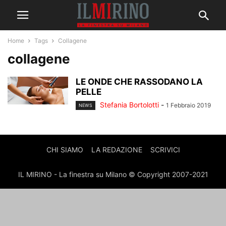
Home
Tags
Collagene
collagene
LE ONDE CHE RASSODANO LA
PELLE
Stefania Bortolotti
-
1 Febbraio 2019
NEWS
CHI SIAMO
LA REDAZIONE
SCRIVICI
IL MIRINO - La finestra su Milano © Copyright 2007-2021