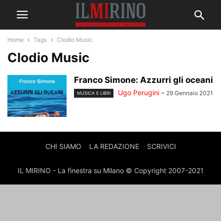
Home
Tags
Clodio Music
Clodio Music
Franco Simone: Azzurri gli oceani
Ugo Perugini
-
29 Gennaio 2021
MUSICA E LIBRI
CHI SIAMO
LA REDAZIONE
SCRIVICI
IL MIRINO - La finestra su Milano © Copyright 2007-2021