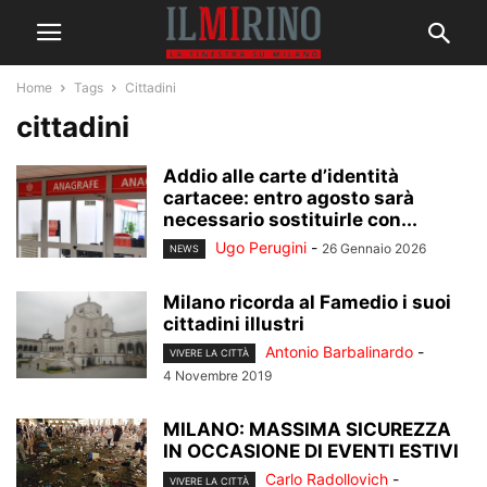
Home
Tags
Cittadini
cittadini
Addio alle carte d’identità
cartacee: entro agosto sarà
necessario sostituirle con...
Ugo Perugini
-
26 Gennaio 2026
NEWS
Milano ricorda al Famedio i suoi
cittadini illustri
Antonio Barbalinardo
-
VIVERE LA CITTÀ
4 Novembre 2019
MILANO: MASSIMA SICUREZZA
IN OCCASIONE DI EVENTI ESTIVI
Carlo Radollovich
-
VIVERE LA CITTÀ