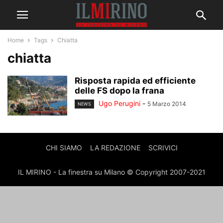
Home
Tags
Chiatta
chiatta
Risposta rapida ed efficiente
delle FS dopo la frana
Ugo Perugini
-
5 Marzo 2014
NEWS
CHI SIAMO
LA REDAZIONE
SCRIVICI
IL MIRINO - La finestra su Milano © Copyright 2007-2021