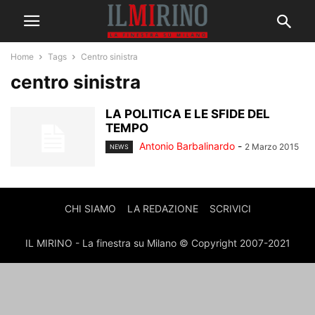
Home
Tags
Centro sinistra
centro sinistra
LA POLITICA E LE SFIDE DEL
TEMPO
Antonio Barbalinardo
-
2 Marzo 2015
NEWS
CHI SIAMO
LA REDAZIONE
SCRIVICI
IL MIRINO - La finestra su Milano © Copyright 2007-2021