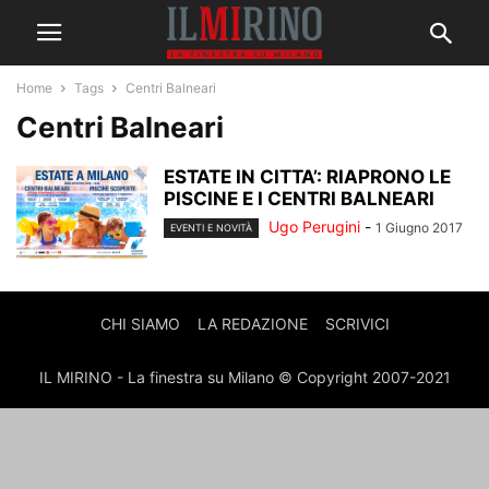
Home
Tags
Centri Balneari
Centri Balneari
ESTATE IN CITTA’: RIAPRONO LE
PISCINE E I CENTRI BALNEARI
Ugo Perugini
-
1 Giugno 2017
EVENTI E NOVITÀ
CHI SIAMO
LA REDAZIONE
SCRIVICI
IL MIRINO - La finestra su Milano © Copyright 2007-2021