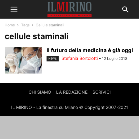
Home
Tags
Cellule staminali
cellule staminali
Il futuro della medicina è già oggi
Stefania Bortolotti
-
12 Luglio 2018
NEWS
CHI SIAMO
LA REDAZIONE
SCRIVICI
IL MIRINO - La finestra su Milano © Copyright 2007-2021