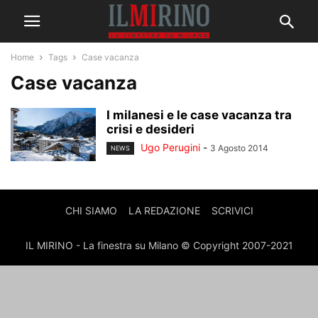
Home
Tags
Case vacanza
Case vacanza
I milanesi e le case vacanza tra
crisi e desideri
Ugo Perugini
-
3 Agosto 2014
NEWS
CHI SIAMO
LA REDAZIONE
SCRIVICI
IL MIRINO - La finestra su Milano © Copyright 2007-2021