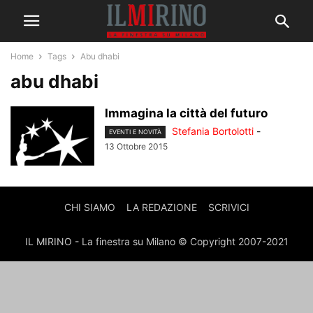
Home
Tags
Abu dhabi
abu dhabi
Immagina la città del futuro
Stefania Bortolotti
-
EVENTI E NOVITÀ
13 Ottobre 2015
CHI SIAMO
LA REDAZIONE
SCRIVICI
IL MIRINO - La finestra su Milano © Copyright 2007-2021