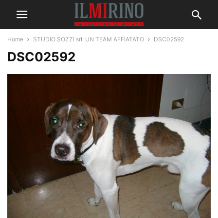
Home
STUDIO SOZZI srl: UN TEAM AFFIATATO
DSC02592
DSC02592