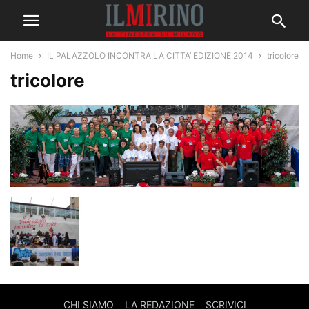
Home
IL PALAZZOLO INCONTRA LA CITTA’ EDIZIONE 2014
tricolore
tricolore
CHI SIAMO
LA REDAZIONE
SCRIVICI