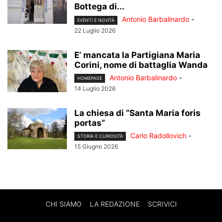
Bottega di...
Antonio Barbalinardo
-
EVENTI E NOVITÀ
22 Luglio 2026
E’ mancata la Partigiana Maria
Corini, nome di battaglia Wanda
Antonio Barbalinardo
-
HOMEPAGE
14 Luglio 2026
La chiesa di “Santa Maria foris
portas”
Carlo Radollovich
-
STORIA E CURIOSITÀ
15 Giugno 2026
CHI SIAMO
LA REDAZIONE
SCRIVICI