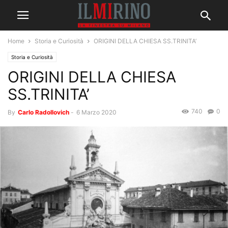
Home
Storia e Curiosità
ORIGINI DELLA CHIESA SS.TRINITA’
Storia e Curiosità
ORIGINI DELLA CHIESA
SS.TRINITA’
740
0
By
Carlo Radollovich
-
6 Marzo 2020