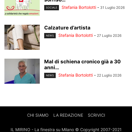
Stefania Bortolotti
-
31 Luglio 2026
SOCIALE
Calzature d’artista
Stefania Bortolotti
-
27 Luglio 2026
NEWS
Mal di schiena cronico già a 30
anni…
Stefania Bortolotti
-
22 Luglio 2026
NEWS
CHI SIAMO
LA REDAZIONE
SCRIVICI
IL MIRINO - La finestra su Milano © Copyright 2007-2021