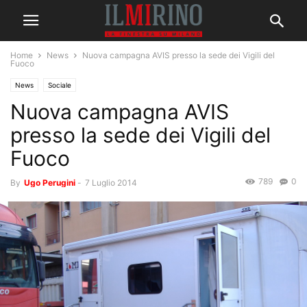
Home
News
Nuova campagna AVIS presso la sede dei Vigili del
Fuoco
News
Sociale
Nuova campagna AVIS
presso la sede dei Vigili del
Fuoco
789
0
By
Ugo Perugini
-
7 Luglio 2014