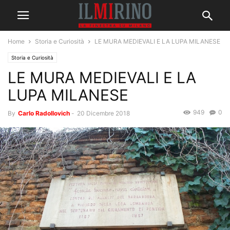
Home
Storia e Curiosità
LE MURA MEDIEVALI E LA LUPA MILANESE
Storia e Curiosità
LE MURA MEDIEVALI E LA
LUPA MILANESE
949
0
By
Carlo Radollovich
-
20 Dicembre 2018