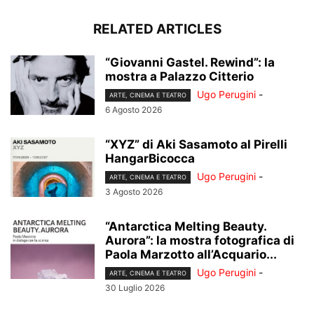
RELATED ARTICLES
“Giovanni Gastel. Rewind”: la
mostra a Palazzo Citterio
Ugo Perugini
-
ARTE, CINEMA E TEATRO
6 Agosto 2026
“XYZ” di Aki Sasamoto al Pirelli
HangarBicocca
Ugo Perugini
-
ARTE, CINEMA E TEATRO
3 Agosto 2026
“Antarctica Melting Beauty.
Aurora”: la mostra fotografica di
Paola Marzotto all’Acquario...
Ugo Perugini
-
ARTE, CINEMA E TEATRO
30 Luglio 2026