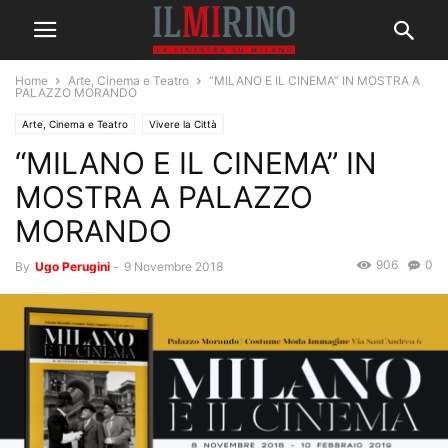
Home
Arte, Cinema e Teatro
“MILANO E IL CINEMA” IN MOSTRA A
PALAZZO MORANDO
Arte, Cinema e Teatro
Vivere la Città
“MILANO E IL CINEMA” IN
MOSTRA A PALAZZO
MORANDO
906
0
By
Ugo Perugini
-
9 Novembre 2018