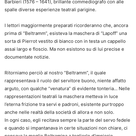
Barbieri (1576 – 1641), brillante commediografo con alle
spalle diverse esperienze teatrali parigine.
I lettori maggiormente preparati ricorderanno che, ancora
prima di “Beltramm”, esisteva la maschera di “Lapoff” una
sorta di Pierrot vestito di bianco con in testa un cappello
assai largo e floscio. Ma non esistono su di lui precise e
documentate notizie.
Ritorniamo perciò al nostro “Beltramm”, il quale
rappresentava il ruolo del servitore buono, niente affatto
arguto, con qualche “venatura” di evidente tonteria… Nelle
rappresentazioni teatrali la maschera metteva in luce
l’eterna frizione tra servi e padroni, esistente purtroppo
anche nelle realtà della società di allora e non solo.
In ogni caso, egli recitava sempre la parte del servo fedele
e quando si impantanava in certe situazioni non chiare, ci
pensava la moglie Beltramina a toglierlo d’impiccio.