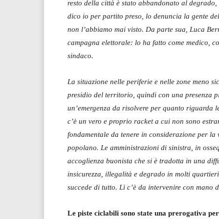
resto della città è stato abbandonato al degrado, a
dico io per partito preso, lo denuncia la gente de
non l’abbiamo mai visto. Da parte sua, Luca Bern
campagna elettorale: lo ha fatto come medico, c
sindaco.
La situazione nelle periferie e nelle zone meno si
presidio del territorio, quindi con una presenza p
un’emergenza da risolvere per quanto riguarda le 
c’è un vero e proprio racket a cui non sono estran
fondamentale da tenere in considerazione per la vi
popolano. Le amministrazioni di sinistra, in oss
accoglienza buonista che si è tradotta in una diffu
insicurezza, illegalità e degrado in molti quartie
succede di tutto. Lì c’è da intervenire con mano d
Le piste ciclabili sono state una prerogativa 