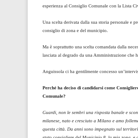
esperienza al Consiglio Comunale con la Lista Ci
Una scelta derivata dalla sua storia personale e pr
consiglio di zona e del municipio.
Ma è soprattutto una scelta comandata dalla necess
lasciata al degrado da una Amministrazione che ha 
Anguissola ci ha gentilmente concesso un’intervis
Perché ha deciso di candidarsi come Consiglier
Comunale?
Guardi, non le sembri una risposta banale e scon
milanese, nato e cresciuto a Milano e amo follem
questa città. Da anni sono impegnato sul territor
stato consigliere del Municipio 8, la mia zona, e 