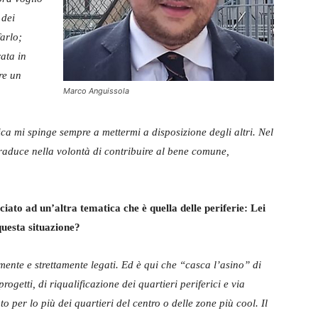
 dei
farlo;
ata in
re un
Marco Anguissola
ca mi spinge sempre a mettermi a disposizione degli altri. Nel
traduce nella volontà di contribuire al bene comune,
ato ad un’altra tematica che è quella delle periferie: Lei
questa situazione?
lmente e strettamente legati. Ed è qui che “casca l’asino” di
rogetti, di riqualificazione dei quartieri periferici e via
 per lo più dei quartieri del centro o delle zone più cool. Il