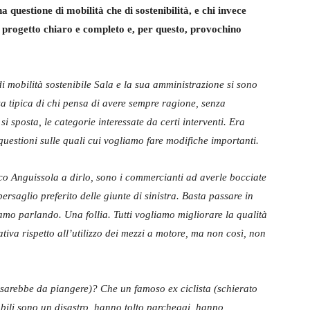
 una questione di mobilità che di sostenibilità, e chi invece
un progetto chiaro e completo e, per questo, provochino
 mobilità sostenibile Sala e la sua amministrazione si sono
a tipica di chi pensa di avere sempre ragione, senza
si sposta, le categorie interessate da certi interventi. Era
questioni sulle quali cui vogliamo fare modifiche importanti.
rco Anguissola a dirlo, sono i commercianti ad averle bocciate
bersaglio preferito delle giunte di sinistra. Basta passare in
amo parlando. Una follia. Tutti vogliamo migliorare la qualità
ativa rispetto all’utilizzo dei mezzi a motore, ma non così, non
i sarebbe da piangere)? Che un famoso ex ciclista (schierato
abili sono un disastro, hanno tolto parcheggi, hanno