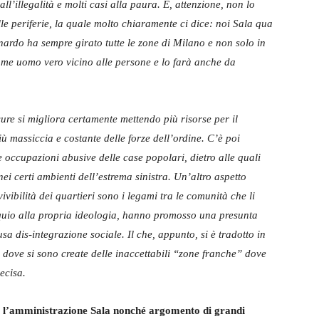
ll’illegalità e molti casi alla paura. E, attenzione, non lo
lle periferie, la quale molto chiaramente ci dice: noi Sala qua
ardo ha sempre girato tutte le zone di Milano e non solo in
ome uomo vero vicino alle persone e lo farà anche da
cure si migliora certamente mettendo più risorse per il
iù massiccia e costante delle forze dell’ordine. C’è poi
occupazioni abusive delle case popolari, dietro alle quali
ei certi ambienti dell’estrema sinistra. Un’altro aspetto
vibilità dei quartieri sono i legami tra le comunità che li
equio alla propria ideologia, hanno promosso una presunta
sa dis-integrazione sociale. Il che, appunto, si è tradotto in
ri dove si sono create delle inaccettabili “zone franche” dove
ecisa.
per l’amministrazione Sala nonché argomento di grandi