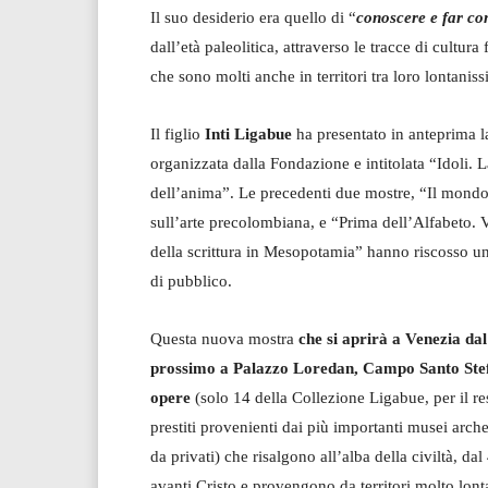
Il suo desiderio era quello di “
conoscere e far co
dall’età paleolitica, attraverso le tracce di cultur
che sono molti anche in territori tra loro lontaniss
Il figlio
Inti Ligabue
ha presentato in anteprima l
organizzata dalla Fondazione e intitolata “Idoli. 
dell’anima”. Le precedenti due mostre, “Il mond
sull’arte precolombiana, e “Prima dell’Alfabeto. V
della scrittura in Mesopotamia” hanno riscosso u
di pubblico.
Questa nuova mostra
che si aprirà a Venezia da
prossimo a Palazzo Loredan, Campo Santo Ste
opere
(solo 14 della Collezione Ligabue, per il rest
prestiti provenienti dai più importanti musei arch
da privati) che risalgono all’alba della civiltà, da
avanti Cristo e provengono da territori molto lontan