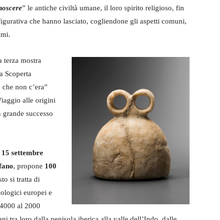
noscere
” le antiche civiltà umane, il loro spirito religioso, fin
a figurativa che hanno lasciato, cogliendone gli aspetti comuni,
imi.
a terza mostra
La Scoperta
o che non c’era”
iaggio alle origini
n grande successo
l 15 settembre
fano
, propone
100
o si tratta di
eologici europei e
l 4000 al 2000
i tra loro dalla penisola iberica alla valle dell’Indo, dalle