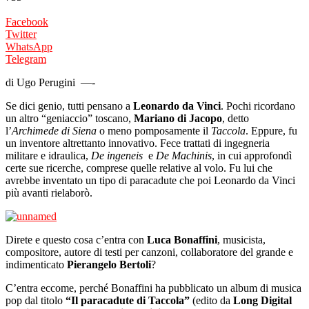
Facebook
Twitter
WhatsApp
Telegram
di Ugo Perugini —-
Se dici genio, tutti pensano a
Leonardo da Vinci
. Pochi ricordano
un altro “geniaccio” toscano,
Mariano di Jacopo
, detto
l’
Archimede di Siena
o meno pomposamente il
Taccola
. Eppure, fu
un inventore altrettanto innovativo. Fece trattati di ingegneria
militare e idraulica,
De ingeneis
e
De Machinis
, in cui approfondì
certe sue ricerche, comprese quelle relative al volo. Fu lui che
avrebbe inventato un tipo di paracadute che poi Leonardo da Vinci
più avanti rielaborò.
Direte e questo cosa c’entra con
Luca Bonaffini
, musicista,
compositore, autore di testi per canzoni, collaboratore del grande e
indimenticato
Pierangelo Bertoli
?
C’entra eccome, perché Bonaffini ha pubblicato un album di musica
pop dal titolo
“Il paracadute di Taccola”
(edito da
Long Digital