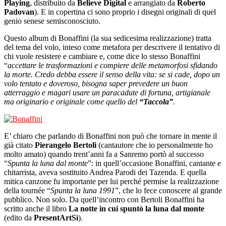
Playing
, distribuito da
Believe Digital
e arrangiato da
Roberto
Padovan
). E in copertina ci sono proprio i disegni originali di quel
genio senese semisconosciuto.
Questo album di Bonaffini (la sua sedicesima realizzazione) tratta
del tema del volo, inteso come metafora per descrivere il tentativo di
chi vuole resistere e cambiare e, come dice lo stesso Bonaffini
“
accettare le trasformazioni e compiere delle metamorfosi sfidando
la morte. Credo debba essere il senso della vita: se si cade, dopo un
volo tentato e doveroso, bisogna saper prevedere un buon
atterraggio e magari usare un paracadute di fortuna, artigianale
ma originario e originale come quello del
“Taccola”
.
E’ chiaro che parlando di Bonaffini non può che tornare in mente il
già citato
Pierangelo Bertoli
(cantautore che io personalmente ho
molto amato) quando trent’anni fa a Sanremo portò al successo
“
Spunta la luna dal monte
”: in quell’occasione Bonaffini, cantante e
chitarrista, aveva sostituito Andrea Parodi dei Tazenda. E quella
mitica canzone fu importante per lui perché permise la realizzazione
della tournée “
Spunta la luna 1991
”, che lo fece conoscere al grande
pubblico. Non solo. Da quell’incontro con Bertoli Bonaffini ha
scritto anche il libro
La notte in cui spuntò la luna dal monte
(edito da
PresentArtSì
).