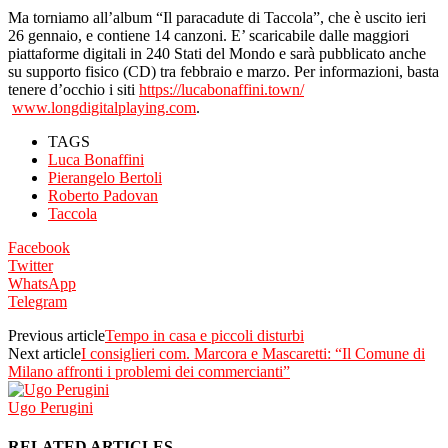
Ma torniamo all’album “Il paracadute di Taccola”, che è uscito ieri
26 gennaio, e contiene 14 canzoni. E’ scaricabile dalle maggiori
piattaforme digitali in 240 Stati del Mondo e sarà pubblicato anche
su supporto fisico (CD) tra febbraio e marzo. Per informazioni, basta
tenere d’occhio i siti
https://lucabonaffini.town/
www.longdigitalplaying.com
.
TAGS
Luca Bonaffini
Pierangelo Bertoli
Roberto Padovan
Taccola
Facebook
Twitter
WhatsApp
Telegram
Previous article
Tempo in casa e piccoli disturbi
Next article
I consiglieri com. Marcora e Mascaretti: “Il Comune di
Milano affronti i problemi dei commercianti”
Ugo Perugini
RELATED ARTICLES