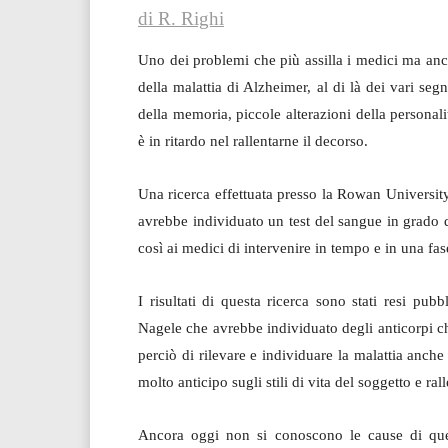
di R. Righi
Uno dei problemi che più assilla i medici ma anche
della malattia di Alzheimer, al di là dei vari s
della memoria, piccole alterazioni della personal
è in ritardo nel rallentarne il decorso.
Una ricerca effettuata presso la Rowan University
avrebbe individuato un test del sangue in grado 
così ai medici di intervenire in tempo e in una fa
I risultati di questa ricerca sono stati resi p
Nagele che avrebbe individuato degli anticorpi c
perciò di rilevare e individuare la malattia anche
molto anticipo sugli stili di vita del soggetto e ra
Ancora oggi non si conoscono le cause di que