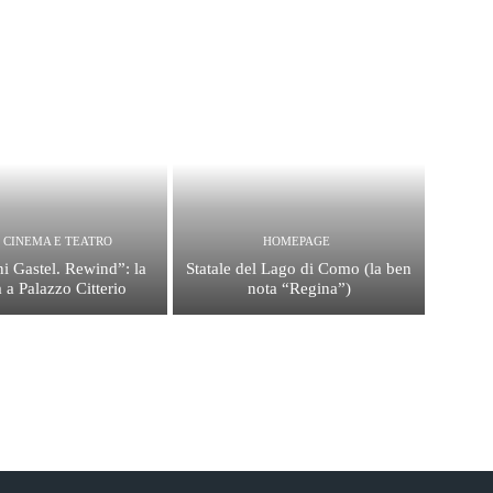
, CINEMA E TEATRO
HOMEPAGE
i Gastel. Rewind”: la
Statale del Lago di Como (la ben
 a Palazzo Citterio
nota “Regina”)