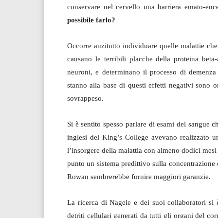
conservare nel cervello una barriera emato-ence
possibile farlo?
Occorre anzitutto individuare quelle malattie ch
causano le terribili placche della proteina beta
neuroni, e determinano il processo di demenza c
stanno alla base di questi effetti negativi sono or
sovrappeso.
Si è sentito spesso parlare di esami del sangue c
inglesi del King’s College avevano realizzato un
l’insorgere della malattia con almeno dodici mesi
punto un sistema predittivo sulla concentrazione 
Rowan sembrerebbe fornire maggiori garanzie.
La ricerca di Nagele e dei suoi collaboratori si 
detriti cellulari generati da tutti gli organi del c