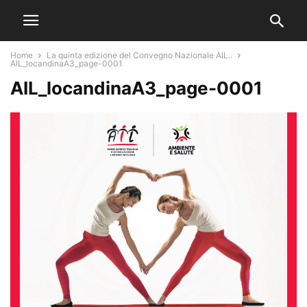
Home
La quinta edizione del Convegno Nazionale AIL..
AIL_locandinaA3_page-0001
AIL_locandinaA3_page-0001