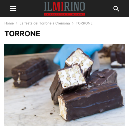
Home
La festa del Torrone a Cremona
TORRONE
TORRONE