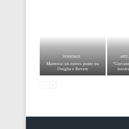
HOMEPAGE
ARTE
Mantova: un nuovo ponte tra
“Giovann
Ostiglia e Revere
mostra