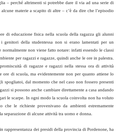
lia – perché altrimenti si potrebbe dare il via ad una serie di
alcune materie a scapito di altre – c’è da dire che l’episodio
ore di educazione fisica nella scuola della ragazza gli alunni
 i genitori della studentessa non si erano lamentati per un
 normalmente non viene fatto notare: infatti essendo le classi
mbiente per ragazzi e ragazze, quindi anche le ore in palestra.
romiscuità di ragazze e ragazzi nella stessa ora di attività
tre ore di scuola, ma evidentemente non per quanto attiene lo
i spogliatoi, dal momento che nel caso non fossero presenti
 ragazzi si possono anche cambiare direttamente a casa andando
gari le scarpe. In ogni modo la scuola coinvolta non ha voluto
to che le richieste provenivano da ambienti estremamente
 la separazione di alcune attività tra uomo e donna.
in rappresentanza dei presidi della provincia di Pordenone, ha