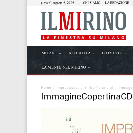
giovedì, Agosto 6, 2026
CHI SIAMO
LA REDAZIONE
MILANO
ATTUALITÀ
LIFESTYLE
LA MENTE NEL MIRINO
Home
Improclassica di Enrico Pieranunzi
Immagin
ImmagineCopertinaCD