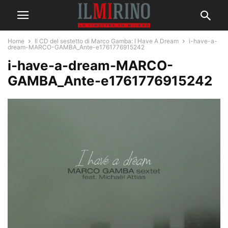
Home
Il CD del sestetto di Marco Gamba: I Have A Dream
i-have-a-
dream-MARCO-GAMBA_Ante-e1761776915242
i-have-a-dream-MARCO-
GAMBA_Ante-e1761776915242