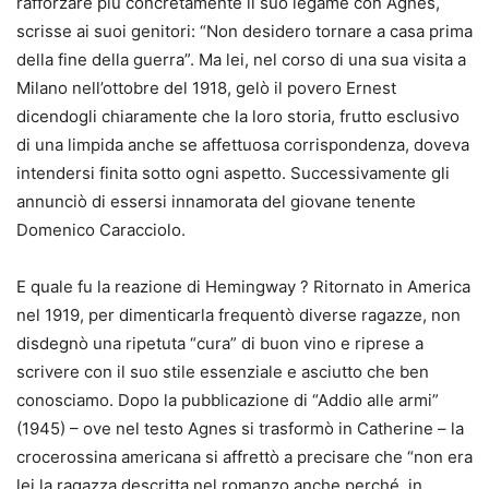
rafforzare più concretamente il suo legame con Agnes,
scrisse ai suoi genitori: “Non desidero tornare a casa prima
della fine della guerra”. Ma lei, nel corso di una sua visita a
Milano nell’ottobre del 1918, gelò il povero Ernest
dicendogli chiaramente che la loro storia, frutto esclusivo
di una limpida anche se affettuosa corrispondenza, doveva
intendersi finita sotto ogni aspetto. Successivamente gli
annunciò di essersi innamorata del giovane tenente
Domenico Caracciolo.
E quale fu la reazione di Hemingway ? Ritornato in America
nel 1919, per dimenticarla frequentò diverse ragazze, non
disdegnò una ripetuta “cura” di buon vino e riprese a
scrivere con il suo stile essenziale e asciutto che ben
conosciamo. Dopo la pubblicazione di “Addio alle armi”
(1945) – ove nel testo Agnes si trasformò in Catherine – la
crocerossina americana si affrettò a precisare che “non era
lei la ragazza descritta nel romanzo anche perché, in