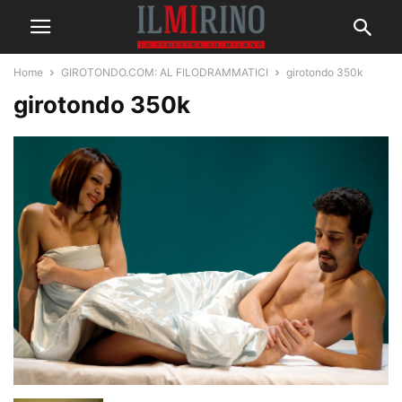
Home
GIROTONDO.COM: AL FILODRAMMATICI
girotondo 350k
girotondo 350k