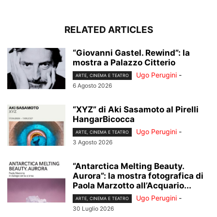
RELATED ARTICLES
“Giovanni Gastel. Rewind”: la
mostra a Palazzo Citterio
Ugo Perugini
-
ARTE, CINEMA E TEATRO
6 Agosto 2026
“XYZ” di Aki Sasamoto al Pirelli
HangarBicocca
Ugo Perugini
-
ARTE, CINEMA E TEATRO
3 Agosto 2026
“Antarctica Melting Beauty.
Aurora”: la mostra fotografica di
Paola Marzotto all’Acquario...
Ugo Perugini
-
ARTE, CINEMA E TEATRO
30 Luglio 2026