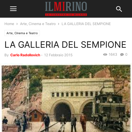
Home
Arte, Cinema e Teatro
LA GALLERIA DEL SEMPIONE
Arte, Cinema e Teatro
LA GALLERIA DEL SEMPIONE
1643
0
By
Carlo Radollovich
-
12 Febbraio 2015