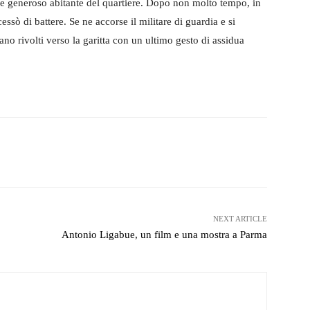
che generoso abitante del quartiere. Dopo non molto tempo, in
essò di battere. Se ne accorse il militare di guardia e si
o rivolti verso la garitta con un ultimo gesto di assidua
witter
WhatsApp
Telegram
NEXT ARTICLE
Antonio Ligabue, un film e una mostra a Parma