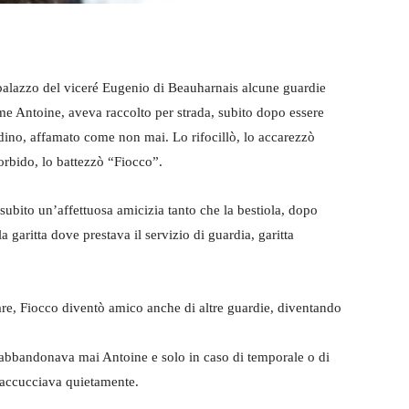
palazzo del viceré Eugenio di Beauharnais alcune guardie
ome Antoine, aveva raccolto per strada, subito dopo essere
dino, affamato come non mai. Lo rifocillò, lo accarezzò
orbido, lo battezzò “Fiocco”.
subito un’affettuosa amicizia tanto che la bestiola, dopo
garitta dove prestava il servizio di guardia, garitta
are, Fiocco diventò amico anche di altre guardie, diventando
n abbandonava mai Antoine e solo in caso di temporale o di
i accucciava quietamente.