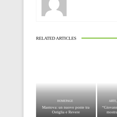
RELATED ARTICLES
HOMEPAGE
ARTE
Mantova: un nuovo ponte tra
“Giovann
Ostiglia e Revere
mostra