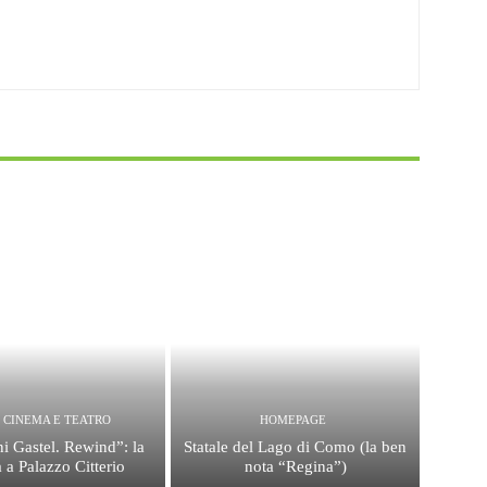
, CINEMA E TEATRO
HOMEPAGE
i Gastel. Rewind”: la
Statale del Lago di Como (la ben
 a Palazzo Citterio
nota “Regina”)