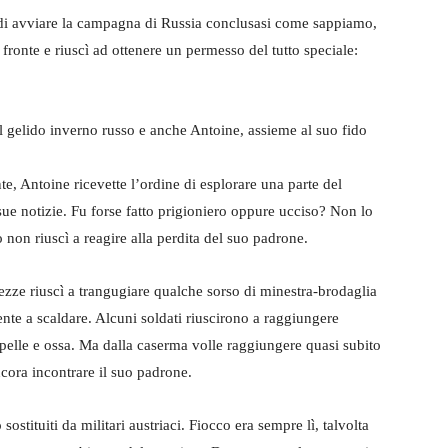
 di avviare la campagna di Russia conclusasi come sappiamo,
fronte e riuscì ad ottenere un permesso del tutto speciale:
el gelido inverno russo e anche Antoine, assieme al suo fido
e, Antoine ricevette l’ordine di esplorare una parte del
 sue notizie. Fu forse fatto prigioniero oppure ucciso? Non lo
non riuscì a reagire alla perdita del suo padrone.
zze riuscì a trangugiare qualche sorso di minestra-brodaglia
ente a scaldare. Alcuni soldati riuscirono a raggiungere
 pelle e ossa. Ma dalla caserma volle raggiungere quasi subito
ncora incontrare il suo padrone.
sostituiti da militari austriaci. Fiocco era sempre lì, talvolta