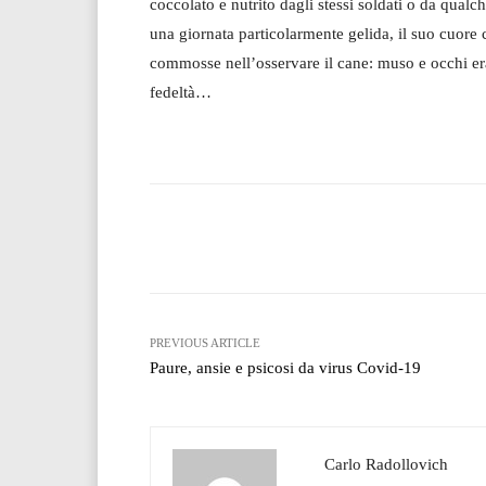
coccolato e nutrito dagli stessi soldati o da qual
una giornata particolarmente gelida, il suo cuore c
commosse nell’osservare il cane: muso e occhi eran
fedeltà…
Facebook
T
Share
PREVIOUS ARTICLE
Paure, ansie e psicosi da virus Covid-19
Carlo Radollovich