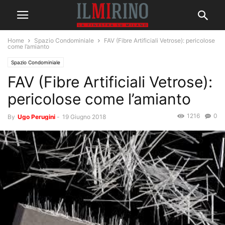
Home
Spazio Condominiale
FAV (Fibre Artificiali Vetrose): pericolose
come l’amianto
Spazio Condominiale
FAV (Fibre Artificiali Vetrose):
pericolose come l’amianto
1216
0
By
Ugo Perugini
-
19 Giugno 2018