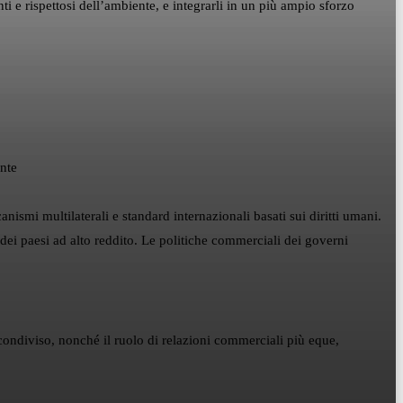
nti e rispettosi dell’ambiente, e integrarli in un più ampio sforzo
ente
ismi multilaterali e standard internazionali basati sui diritti umani.
dei paesi ad alto reddito. Le politiche commerciali dei governi
e condiviso, nonché il ruolo di relazioni commerciali più eque,