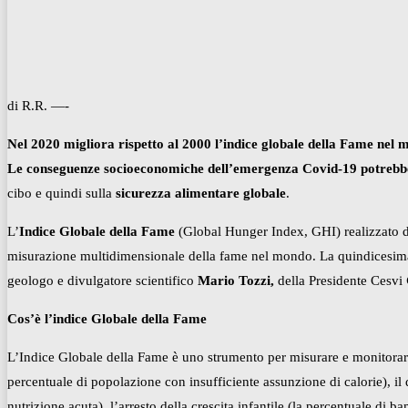
di R.R. —-
Nel 2020 migliora rispetto al 2000 l’indice globale della Fame nel
Le conseguenze socioeconomiche dell’emergenza Covid-19 potrebbe
cibo e quindi sulla
sicurezza alimentare globale
.
L’
Indice Globale della Fame
(Global Hunger Index, GHI) realizzato 
misurazione multidimensionale della fame nel mondo. La quindicesima e
geologo e divulgatore scientifico
Mario Tozzi,
della Presidente Cesvi
Cos’è l’indice Globale della Fame
L’Indice Globale della Fame è uno strumento per misurare e monitorare 
percentuale di popolazione con insufficiente assunzione di calorie), il d
nutrizione acuta), l’arresto della crescita infantile (la percentuale di ba