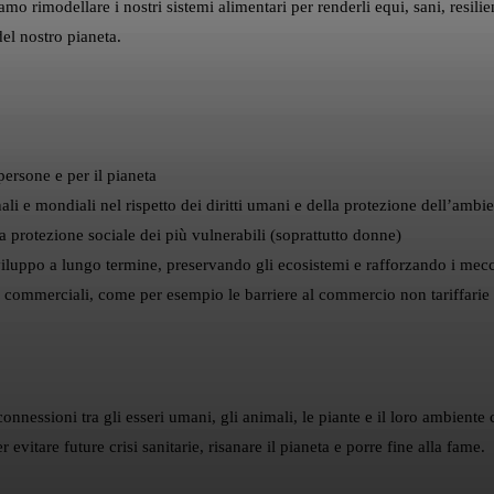
mo rimodellare i nostri sistemi alimentari per renderli equi, sani, resilie
del nostro pianeta.
persone e per il pianeta
ali e mondiali nel rispetto dei diritti umani e della protezione dell’ambi
la protezione sociale dei più vulnerabili (soprattutto donne)
viluppo a lungo termine, preservando gli ecosistemi e rafforzando i meccan
ri commerciali, come per esempio le barriere al commercio non tariffarie 
connessioni tra gli esseri umani, gli animali, le piante e il loro ambient
evitare future crisi sanitarie, risanare il pianeta e porre fine alla fame.