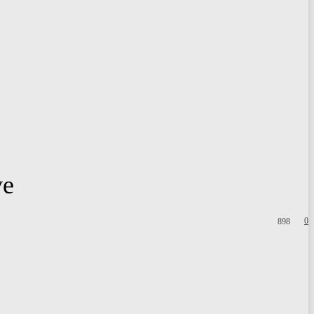
ve
0
898