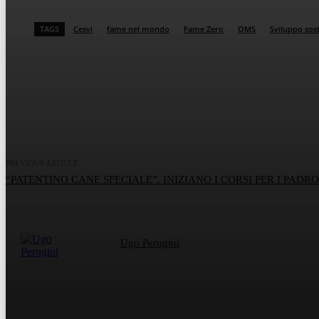
TAGS
Cesvi
fame nel mondo
Fame Zero
OMS
Sviluppo sost
Share
Facebook
Twitter
What
PREVIOUS ARTICLE
“PATENTINO CANE SPECIALE”. INIZIANO I CORSI PER I PADRO
Ugo Perugini