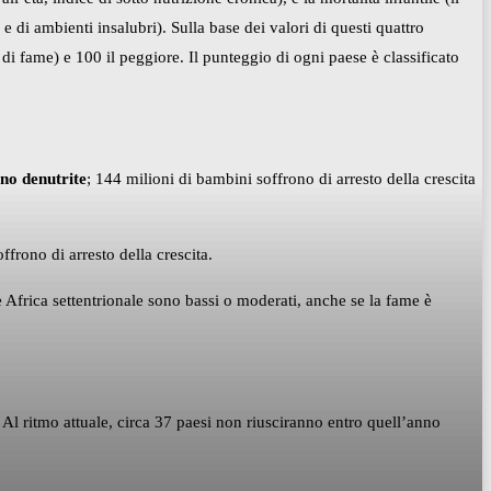
e di ambienti insalubri). Sulla base dei valori di questi quattro
di fame) e 100 il peggiore. Il punteggio di ogni paese è classificato
ono denutrite
; 144 milioni di bambini soffrono di arresto della crescita
frono di arresto della crescita.
 e Africa settentrionale sono bassi o moderati, anche se la fame è
l ritmo attuale, circa 37 paesi non riusciranno entro quell’anno