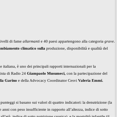
livelli di fame
allarmanti
e 40 paesi appartengono alla categoria
grave.
ambiamento climatico sulla
produzione, disponibilità e qualità del
e italiana, è uno dei principali rapporti internazionali per la
lista di Radio 24
Giampaolo Musumeci,
con la partecipazione del
lla Garino
e della Advocacy Coordinator Cesvi
Valeria Emmi.
nteggi si basano sui valori di quattro indicatori: la denutrizione (la
 anni con peso insufficiente in rapporto all’altezza, indice di sotto
ll’età, indice di sotto nutrizione cronica), e la mortalità infantile (il