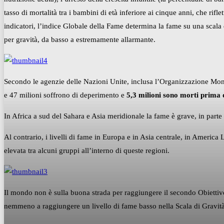
tasso di mortalità tra i bambini di età inferiore ai cinque anni, che rif
indicatori, l’indice Globale della Fame determina la fame su una scala 
per gravità, da basso a estremamente allarmante.
Secondo le agenzie delle Nazioni Unite, inclusa l’Organizzazione Mon
e 47 milioni soffrono di deperimento e
5,3 milioni sono morti prima 
In Africa a sud del Sahara e Asia meridionale la fame è grave, in parte 
Al contrario, i livelli di fame in Europa e in Asia centrale, in America 
elevata tra alcuni gruppi all’interno di queste regioni.
Il mondo non è sulla buona strada per raggiungere il secondo Obiettiv
nemmeno a raggiungere un livello di fame basso nella Scala di Gravit