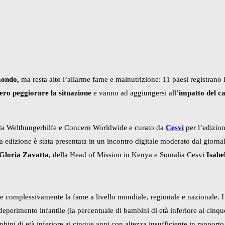
 mondo,
ma resta alto l’allarme fame e malnutrizione: 11 paesi registrano 
ro peggiorare la situazione
e vanno ad aggiungersi all’
impatto del c
da Welthungerhilfe e Concern Worldwide e curato da
Cesvi
per l’edizion
dizione è stata presentata in un incontro digitale moderato dal giorna
Gloria Zavatta,
della Head of Mission in Kenya e Somalia Cesvi
Isabe
complessivamente la fame a livello mondiale, regionale e nazionale. I pu
eperimento infantile (la percentuale di bambini di età inferiore ai cinque
mbini di età inferiore ai cinque anni con altezza insufficiente in rapporto a