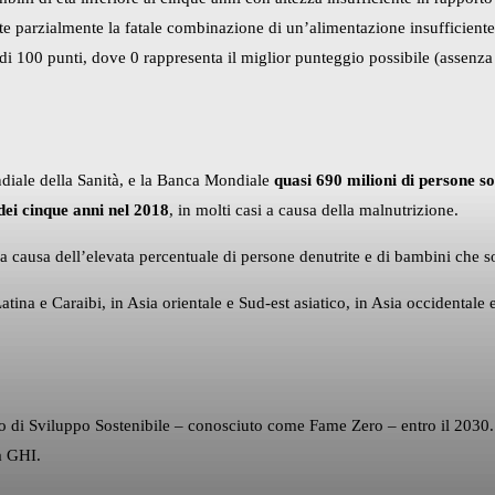
lette parzialmente la fatale combinazione di un’alimentazione insufficiente 
di 100 punti, dove 0 rappresenta il miglior punteggio possibile (assenza 
diale della Sanità, e la Banca Mondiale
quasi 690 milioni di persone s
dei cinque anni nel 2018
, in molti casi a causa della malnutrizione.
a causa dell’elevata percentuale di persone denutrite e di bambini che sof
Latina e Caraibi, in Asia orientale e Sud-est asiatico, in Asia occidentale
o di Sviluppo Sostenibile – conosciuto come Fame Zero – entro il 2030. A
à GHI.