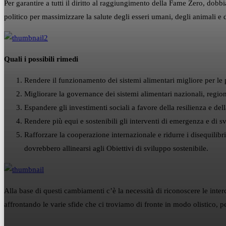
Per garantire a tutti il diritto al raggiungimento della Fame Zero, dobbia
politico per massimizzare la salute degli esseri umani, degli animali e 
Quali i possibili rimedi
Rendere il funzionamento dei sistemi alimentari migliore per le 
Migliorare la governance dei sistemi alimentari nazionali, region
Espandere gli investimenti sociali a favore della resilienza e del
Rendere più equi e sostenibili gli interventi di emergenza e di s
Rafforzare la cooperazione internazionale e ridurre i disequilib
dovrebbero allinearsi agli Obiettivi di sviluppo sostenibile.
Alla base di questi cambiamenti c’è la necessità di riconoscere le inter
affrontando le varie sfide che ci troviamo di fronte in modo olistico, per 