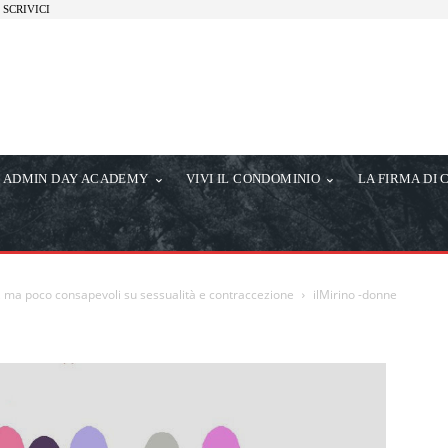
SCRIVICI
ADMIN DAY ACADEMY
VIVI IL CONDOMINIO
LA FIRMA DI 
, ma poco consapevoli su sessualità e contraccezione
ilMirino -donne