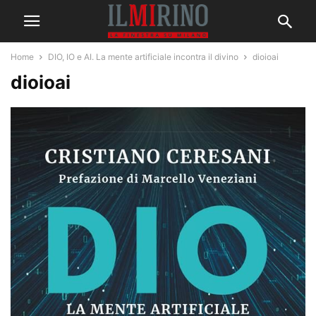
Home
DIO, IO e AI. La mente artificiale incontra il divino
dioioai
dioioai