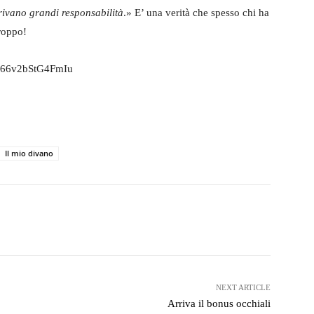
ivano grandi responsabilità
.» E’ una verità che spesso chi ha
troppo!
BP66v2bStG4FmIu
Il mio divano
witter
WhatsApp
Telegram
NEXT ARTICLE
Arriva il bonus occhiali