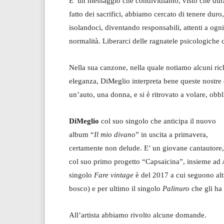
E’ un messaggio che condividiamo, visto che dura
fatto dei sacrifici, abbiamo cercato di tenere du
isolandoci, diventando responsabili, attenti a ogn
normalità. Liberarci delle ragnatele psicologiche 
Nella sua canzone, nella quale notiamo alcuni rich
eleganza, DiMeglio interpreta bene queste nostre
un’auto, una donna, e si è ritrovato a volare, obb
DiMeglio
col suo singolo che anticipa il nuovo
album “
Il mio divano
” in uscita a primavera,
certamente non delude. E’ un giovane cantautore, 
col suo primo progetto “Capsaicina”, insieme ad 
singolo
Fare vintage
è del 2017 a cui seguono altr
bosco) e per ultimo il singolo
Palinuro
che gli ha 
All’artista abbiamo rivolto alcune domande.