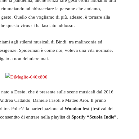
nte la pandemia, anche senza fare gesti eroici abbiamo tutti
ro, rinunciando ad abbracciare le persone che amiamo,
i gesto. Quello che vogliamo di più, adesso, è tornare alla
che questo virus ci ha lasciato addosso.
iami agli stilemi musicali di Bindi, tra malinconia ed
 esigenze. Spiderman è come noi, voleva una vita normale,
ligato a non deludere mai.
nato a Desio, che è presente sulle scene musicali dal 2016
Andrea Cattaldo, Daniele Fasoli e Matteo Aroi. Il primo
i tre. Poi c’è la partecipazione al
Woodoo fest
(festival del
consentito di entrare nella playlist di
Spotify “Scuola Indie”.