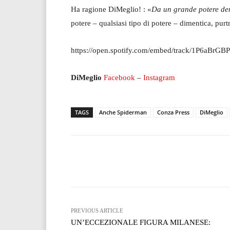
Ha ragione DiMeglio! : «
Da un grande potere der
potere – qualsiasi tipo di potere – dimentica, pur
https://open.spotify.com/embed/track/1P6aBrG
DiMeglio
Facebook
–
Instagram
TAGS
Anche Spiderman
Conza Press
DiMeglio
Facebook
T
Share
PREVIOUS ARTICLE
UN’ECCEZIONALE FIGURA MILANESE: