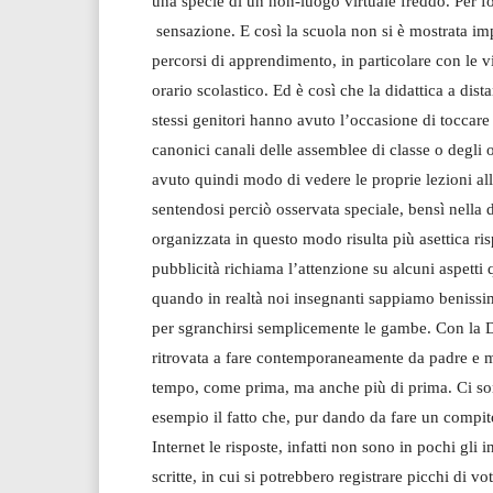
una specie di un non-luogo virtuale freddo. Per fo
sensazione. E così la scuola non si è mostrata imp
percorsi di apprendimento, in particolare con le 
orario scolastico. Ed è così che la didattica a dist
stessi genitori hanno avuto l’occasione di toccar
canonici canali delle assemblee di classe o degli o
avuto quindi modo di vedere le proprie lezioni al
sentendosi perciò osservata speciale, bensì nella d
organizzata in questo modo risulta più asettica ri
pubblicità richiama l’attenzione su alcuni aspetti q
quando in realtà noi insegnanti sappiamo benissim
per sgranchirsi semplicemente le gambe. Con la DaD
ritrovata a fare contemporaneamente da padre e m
tempo, come prima, ma anche più di prima. Ci s
esempio il fatto che, pur dando da fare un compi
Internet le risposte, infatti non sono in pochi gli 
scritte, in cui si potrebbero registrare picchi di v