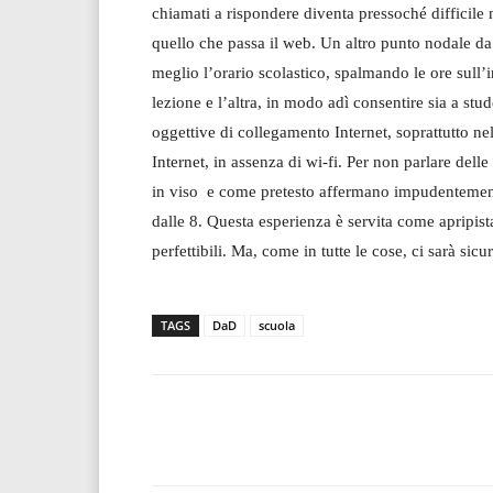
chiamati a rispondere diventa pressoché difficile 
quello che passa il web. Un altro punto nodale da 
meglio l’orario scolastico, spalmando le ore sull
lezione e l’altra, in modo adì consentire sia a stud
oggettive di collegamento Internet, soprattutto ne
Internet, in assenza di wi-fi. Per non parlare del
in viso e come pretesto affermano impudenteme
dalle 8. Questa esperienza è servita come apripist
perfettibili. Ma, come in tutte le cose, ci sarà sicu
TAGS
DaD
scuola
Facebook
T
Share