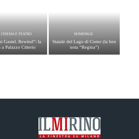
, CINEMA E TEATRO
HOMEPAGE
i Gastel. Rewind”: la
Statale del Lago di Como (la ben
 a Palazzo Citterio
nota “Regina”)