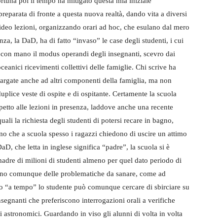
rtuna poi il tempo ha mitigato questa mia iniziale
reparata di fronte a questa nuova realtà, dando vita a diversi
video lezioni, organizzando orari ad hoc, che esulano dal mero
anza, la DaD, ha di fatto “invaso” le case degli studenti, i cui
e con mano il modus operandi degli insegnanti, scevro dai
ceanici ricevimenti collettivi delle famiglie. Chi scrive ha
largate anche ad altri componenti della famiglia, ma non
uplice veste di ospite e di ospitante. Certamente la scuola
spetto alle lezioni in presenza, laddove anche una recente
uali la richiesta degli studenti di potersi recare in bagno,
o che a scuola spesso i ragazzi chiedono di uscire un attimo
, che letta in inglese significa “padre”, la scuola si è
adre di milioni di studenti almeno per quel dato periodo di
ono comunque delle problematiche da sanare, come ad
to “a tempo” lo studente può comunque cercare di sbirciare su
insegnanti che preferiscono interrogazioni orali a verifiche
oti astronomici. Guardando in viso gli alunni di volta in volta