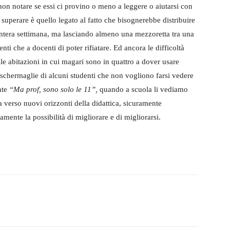
non notare se essi ci provino o meno a leggere o aiutarsi con
superare è quello legato al fatto che bisognerebbe distribuire
’intera settimana, ma lasciando almeno una mezzoretta tra una
enti che a docenti di poter rifiatare. Ed ancora le difficoltà
lle abitazioni in cui magari sono in quattro a dover usare
le schermaglie di alcuni studenti che non vogliono farsi vedere
nte
“Ma prof, sono solo le 11”,
quando a scuola li vediamo
a verso nuovi orizzonti della didattica, sicuramente
ramente la possibilità di migliorare e di migliorarsi.
witter
WhatsApp
Telegram