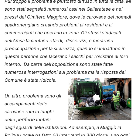
Purtroppo il problema è piuttosto diffuso in tutta la città. Mi
sono stati segnalati numerosi casi nel Gallaratese e nei
pressi del Cimitero Maggiore, dove le carovane dei nomadi
spadroneggiano creando problemi ai residenti e ai
commercianti che operano in zona. Gli stessi sindacati
dell’Amsa lamentano ritardi, disservizi, e mostrano
preoccupazione per la sicurezza, quando si imbattono in
queste persone che lacerano i sacchi per rovistare al loro
interno. Da parte dell’opposizione sono state fatte
numerose interrogazioni sul problema ma la risposta del
Comune è stata ridicola.
Un altro problema sono gli
accampamenti delle
carovane rom in luoghi
delle periferie lontani
dagli sguardi delle Istituzioni. Ad esempio, a Muggiò la
Polizia Locale ha fatto 60 interventi in 300 giorni, uno ogni