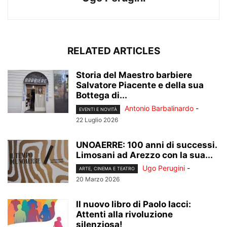
RELATED ARTICLES
Storia del Maestro barbiere
Salvatore Piacente e della sua
Bottega di...
Antonio Barbalinardo
-
EVENTI E NOVITÀ
22 Luglio 2026
UNOAERRE: 100 anni di successi.
Limosani ad Arezzo con la sua...
Ugo Perugini
-
ARTE, CINEMA E TEATRO
20 Marzo 2026
Il nuovo libro di Paolo Iacci:
Attenti alla rivoluzione
silenziosa!