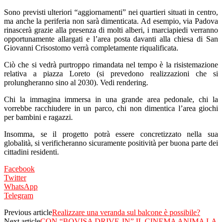
Sono previsti ulteriori “aggiornamenti” nei quartieri situati in centro,
ma anche la periferia non sarà dimenticata. Ad esempio, via Padova
rinascerà grazie alla presenza di molti alberi, i marciapiedi verranno
opportunamente allargati e l’area posta davanti alla chiesa di San
Giovanni Crisostomo verrà completamente riqualificata.
Ciò che si vedrà purtroppo rimandata nel tempo è la risistemazione
relativa a piazza Loreto (si prevedono realizzazioni che si
prolungheranno sino al 2030). Vedi rendering.
Chi la immagina immersa in una grande area pedonale, chi la
vorrebbe racchiudere in un parco, chi non dimentica l’area giochi
per bambini e ragazzi.
Insomma, se il progetto potrà essere concretizzato nella sua
globalità, si verificheranno sicuramente positività per buona parte dei
cittadini residenti.
Facebook
Twitter
WhatsApp
Telegram
Previous article
Realizzare una veranda sul balcone è possibile?
Next article
CON “BOVISA DRIVE-IN” IL CINEMA ANIMA LA