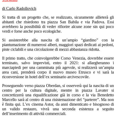
di Carlo Radollovich
Si tratta di un progetto che, se realizzato, sicuramente allieterà gli
abitanti che risiedono tra piazza San Babila e via Padova. Essi
avrebbero la possibilità di veder rifiorire alcune zone sin qui poco
verdi e forse anche poco ecologiche.
Si assisterebbe alla nascita di un’ampio “giardino” con la
piantumazione di numerosi alberi, maggiori spazi dedicati ai pedoni,
piste ciclabili e una circolazione di mezzi abbastanza ridotta.
Il primo tratto, che coinvolgerebbe Corso Venezia, dovrebbe essere
terminato, salvo imprevisti, entro il 2021: si allargheranno i
marciapiedi per una camminata più agevole, si realizzerà un’ampia
area cani, prenderà corpo il nuovo museo Etrusco e vi sarà la
riconversione in hotel dell’ex seminario arcivescovile.
Proseguendo verso piazza Oberdan, si osserverà qui la nascita di un
centro per la cultura digitale, mentre in piazza Lavater si
concretizzerà una riqualificazione già in corso e la via Benedetto
Marcello sarà al centro di una risistemazione del “parterre”. Ma non
è finita qui. L’ex cinema Astor, da anni dimenticato e bisognoso di
un valido restauro, vivrà una seconda esistenza a seguito
dell’inserimento di attività commerciali.