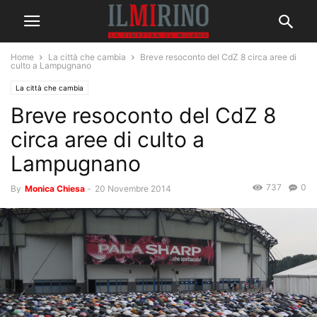
Home
La città che cambia
Breve resoconto del CdZ 8 circa aree di
culto a Lampugnano
La città che cambia
Breve resoconto del CdZ 8
circa aree di culto a
Lampugnano
737
0
By
Monica Chiesa
-
20 Novembre 2014