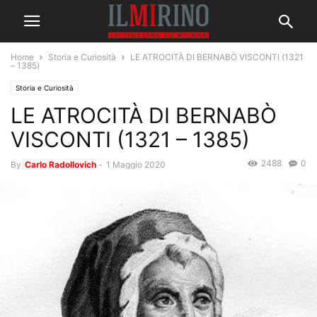
Home
Storia e Curiosità
LE ATROCITÀ DI BERNABÒ VISCONTI (1321
– 1385)
Storia e Curiosità
LE ATROCITÀ DI BERNABÒ
VISCONTI (1321 – 1385)
2488
0
By
Carlo Radollovich
-
1 Maggio 2020