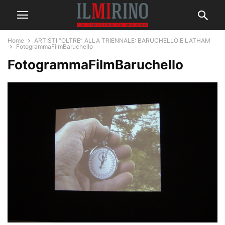
Home
ARTISTI “OLTRE” ALLA TRIENNALE: BARUCHELLO E LATHAM
FotogrammaFilmBaruchello
FotogrammaFilmBaruchello