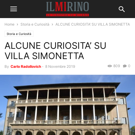
Home
Storia e Curiosità
ALCUNE CURIOSITA’ SU VILLA SIMONETTA
Storia e Curiosità
ALCUNE CURIOSITA’ SU
VILLA SIMONETTA
809
0
By
Carlo Radollovich
-
8 Novembre 2019