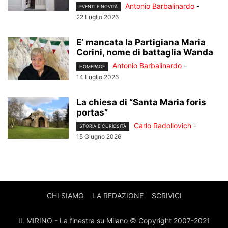
Antonio Barbalinardo
-
EVENTI E NOVITÀ
22 Luglio 2026
E’ mancata la Partigiana Maria
Corini, nome di battaglia Wanda
Antonio Barbalinardo
-
HOMEPAGE
14 Luglio 2026
La chiesa di “Santa Maria foris
portas”
Carlo Radollovich
-
STORIA E CURIOSITÀ
15 Giugno 2026
CHI SIAMO
LA REDAZIONE
SCRIVICI
IL MIRINO - La finestra su Milano © Copyright 2007-2021