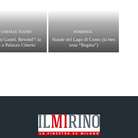
, CINEMA E TEATRO
HOMEPAGE
i Gastel. Rewind”: la
Statale del Lago di Como (la ben
 a Palazzo Citterio
nota “Regina”)