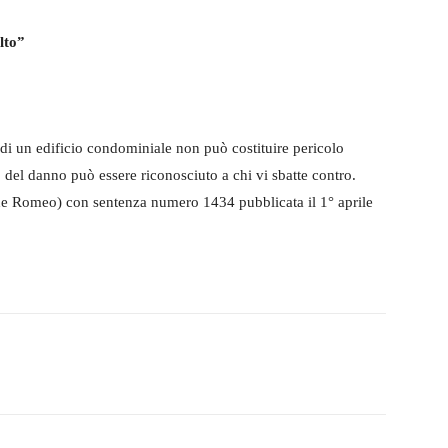
ulto”
 di un edificio condominiale non può costituire pericolo
o del danno può essere riconosciuto a chi vi sbatte contro.
de Romeo) con sentenza numero 1434 pubblicata il 1° aprile
witter
WhatsApp
Telegram