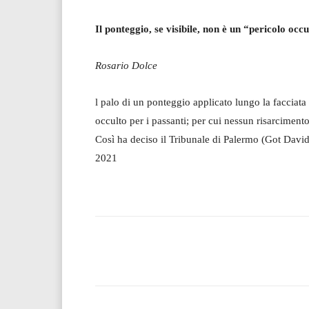
Il ponteggio, se visibile, non è un “pericolo occ
Rosario Dolce
l palo di un ponteggio applicato lungo la facciata
occulto per i passanti; per cui nessun risarciment
Così ha deciso il Tribunale di Palermo (Got Davi
2021
Facebook
T
Share