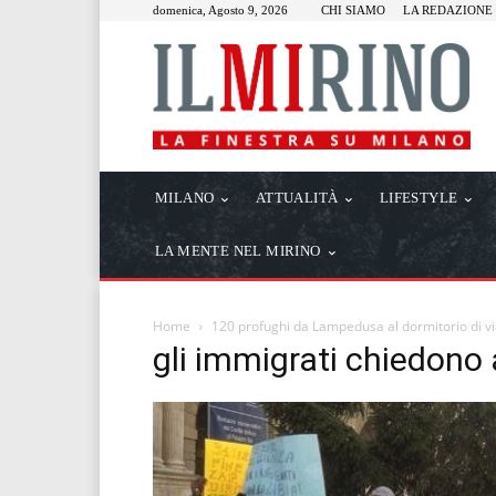
domenica, Agosto 9, 2026
CHI SIAMO
LA REDAZIONE
MILANO
ATTUALITÀ
LIFESTYLE
LA MENTE NEL MIRINO
Home
120 profughi da Lampedusa al dormitorio di via
gli immigrati chiedono