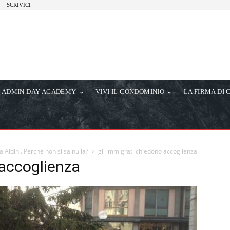
SCRIVICI
ADMIN DAY ACADEMY
VIVI IL CONDOMINIO
LA FIRMA DI 
 Aldini. Perché non si sa nulla?
gli immigrati chiedono accoglienza
 accoglienza