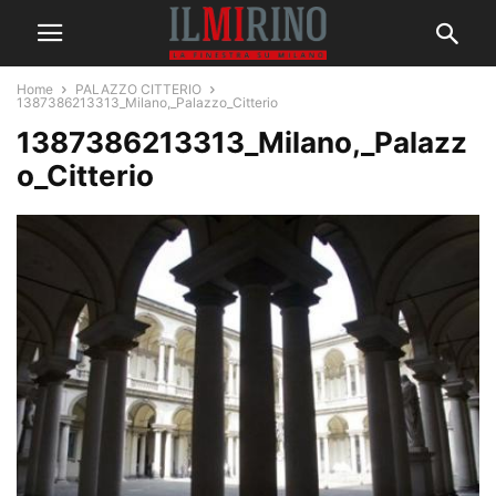
Home
PALAZZO CITTERIO
1387386213313_Milano,_Palazzo_Citterio
1387386213313_Milano,_Palazz
o_Citterio